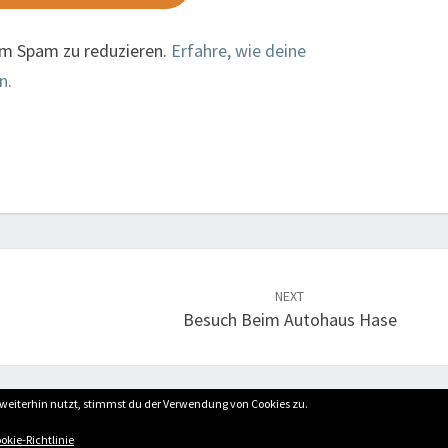
um Spam zu reduzieren.
Erfahre, wie deine
n.
NEXT
Besuch Beim Autohaus Hase
weiterhin nutzt, stimmst du der Verwendung von Cookies zu.
© 2026 Wählergemeinschaft für die Gemeinde Hohne
okie-Richtlinie