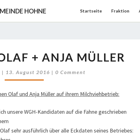
EMEINDE HOHNE
Startseite
Fraktion
BESUCH
OLAF + ANJA MÜLLER
BEI
OLAF
Comments
+
s
|
13. August 2016
|
0 Comment
ANJA
MÜLLER
n Olaf und Anja Müller auf ihrem Milchviehbetrieb:
ich unsere WGH-Kandidaten auf die Fahne geschrieben
inem
Olaf sehr ausführlich über alle Eckdaten seines Betriebes:
ahres-