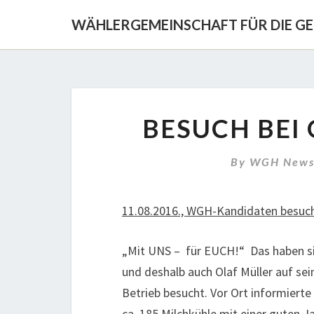
WÄHLERGEMEINSCHAFT FÜR DIE G
BESUCH BEI 
By
WGH New
11.08.2016., WGH-Kandidaten besuche
„Mit UNS – für EUCH!“ Das haben s
und deshalb auch Olaf Müller auf se
Betrieb besucht. Vor Ort informierte 
ca. 185 Milchkühle mit einer guten J