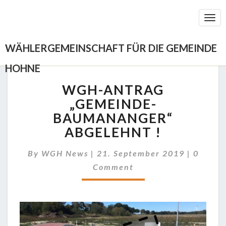
Togg
Navi
WÄHLERGEMEINSCHAFT FÜR DIE GEMEINDE
HOHNE
WGH-
WGH-ANTRAG
ANTRAG
„GEMEINDE-
„GEMEINDE-
BAUMANANGER“
BAUMANANGER“
ABGELEHNT
ABGELEHNT !
!
Comme
By
WGH News
|
21. September 2019
|
0
Comment