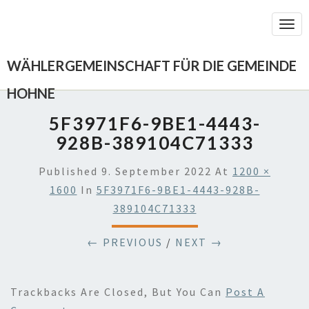
Togg
Navi
WÄHLERGEMEINSCHAFT FÜR DIE GEMEINDE
HOHNE
5F3971F6-9BE1-4443-
928B-389104C71333
Published
9. September 2022
At
1200 ×
1600
In
5F3971F6-9BE1-4443-928B-
389104C71333
← PREVIOUS
/
NEXT →
Trackbacks Are Closed, But You Can
Post A