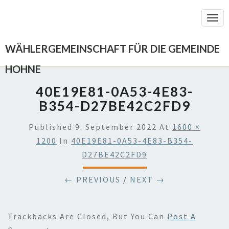
Togg
Navi
WÄHLERGEMEINSCHAFT FÜR DIE GEMEINDE
HOHNE
40E19E81-0A53-4E83-
B354-D27BE42C2FD9
Published
9. September 2022
At
1600 ×
1200
In
40E19E81-0A53-4E83-B354-
D27BE42C2FD9
← PREVIOUS
/
NEXT →
Trackbacks Are Closed, But You Can
Post A