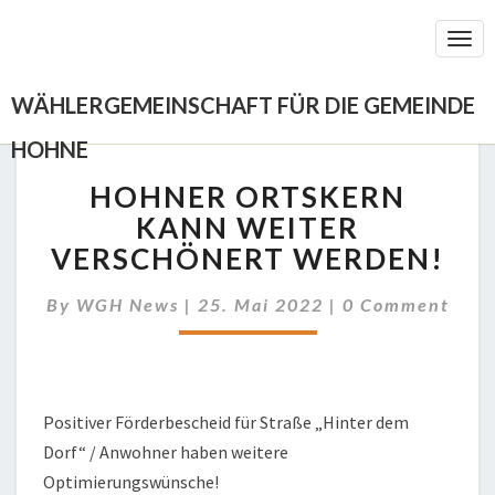
Togg
Navi
WÄHLERGEMEINSCHAFT FÜR DIE GEMEINDE
HOHNE
HOHNER
HOHNER ORTSKERN
ORTSKERN
KANN
KANN WEITER
WEITER
VERSCHÖNERT WERDEN!
VERSCHÖNERT
WERDEN!
Comments
By
WGH News
|
25. Mai 2022
|
0 Comment
Positiver Förderbescheid für Straße „Hinter dem
Dorf“ / Anwohner haben weitere
Optimierungswünsche!