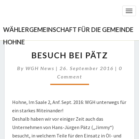
Togg
Navi
WÄHLERGEMEINSCHAFT FÜR DIE GEMEINDE
HOHNE
BESUCH
BESUCH BEI PÄTZ
BEI
PÄTZ
Comme
By
WGH News
|
26. September 2016
|
0
Comment
Hohne, Im Saale 2, Anf. Sept. 2016: WGH unterwegs für
ein starkes Miteinander!
Deshalb haben wir vor einiger Zeit auch das
Unternehmen von Hans-Jürgen Pätz („Jimmy“)
besucht, in welchem Teile für den Einsatz in Öl- und