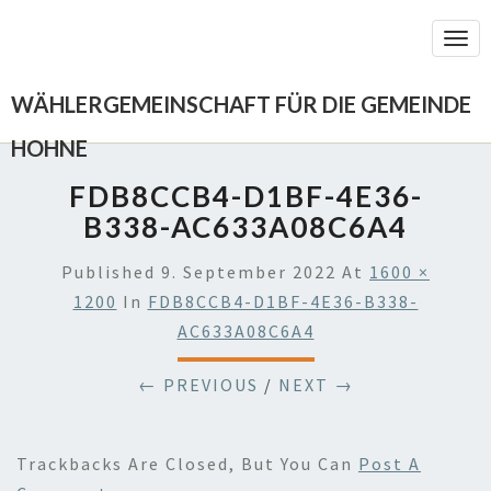
Togg
Navi
WÄHLERGEMEINSCHAFT FÜR DIE GEMEINDE
HOHNE
FDB8CCB4-D1BF-4E36-
B338-AC633A08C6A4
Published
9. September 2022
At
1600 ×
1200
In
FDB8CCB4-D1BF-4E36-B338-
AC633A08C6A4
← PREVIOUS
/
NEXT →
Trackbacks Are Closed, But You Can
Post A