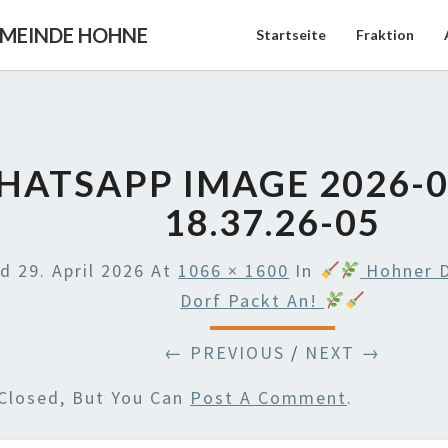
EMEINDE HOHNE
Startseite
Fraktion
ATSAPP IMAGE 2026-0
18.37.26-05
ed
29. April 2026
At
1066 × 1600
In
Hohner D
Dorf Packt An!
← PREVIOUS
/
NEXT →
Closed, But You Can
Post A Comment
.