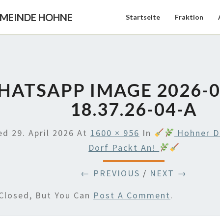
EMEINDE HOHNE
Startseite
Fraktion
ATSAPP IMAGE 2026-0
18.37.26-04-A
hed
29. April 2026
At
1600 × 956
In
Hohner Do
Dorf Packt An!
← PREVIOUS
/
NEXT →
Closed, But You Can
Post A Comment
.