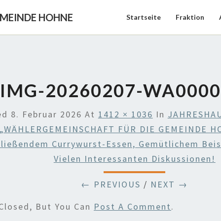
EMEINDE HOHNE
Startseite
Fraktion
IMG-20260207-WA000
hed
8. Februar 2026
At
1412 × 1036
In
JAHRESHA
 „WÄHLERGEMEINSCHAFT FÜR DIE GEMEINDE HO
hließendem Currywurst-Essen, Gemütlichem Be
Vielen Interessanten Diskussionen!
← PREVIOUS
/
NEXT →
Closed, But You Can
Post A Comment
.