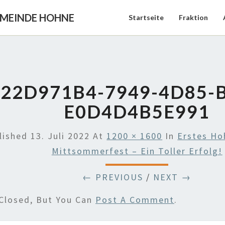
EMEINDE HOHNE
Startseite
Fraktion
22D971B4-7949-4D85-
E0D4D4B5E991
lished
13. Juli 2022
At
1200 × 1600
In
Erstes Ho
Mittsommerfest – Ein Toller Erfolg!
← PREVIOUS
/
NEXT →
Closed, But You Can
Post A Comment
.