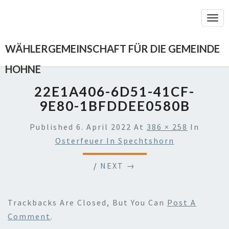
Togg
Navi
WÄHLERGEMEINSCHAFT FÜR DIE GEMEINDE
HOHNE
22E1A406-6D51-41CF-
9E80-1BFDDEE0580B
Published
6. April 2022
At
386 × 258
In
Osterfeuer In Spechtshorn
/
NEXT →
Trackbacks Are Closed, But You Can
Post A
Comment
.