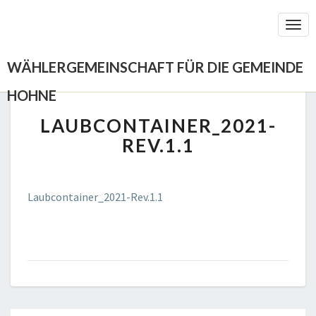
Togg
Navi
WÄHLERGEMEINSCHAFT FÜR DIE GEMEINDE
HOHNE
LAUBCONTAINER_2021-
LAUBCONTAINER_2021-
REV.1.1
REV.1.1
Laubcontainer_2021-Rev.1.1