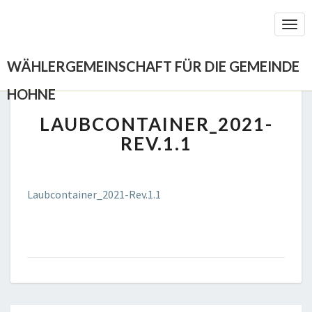
Togg
Navi
WÄHLERGEMEINSCHAFT FÜR DIE GEMEINDE
HOHNE
LAUBCONTAINER_2021-
LAUBCONTAINER_2021-
REV.1.1
REV.1.1
Laubcontainer_2021-Rev.1.1