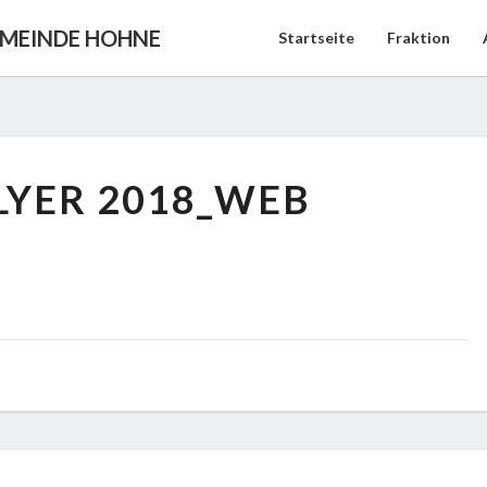
EMEINDE HOHNE
Startseite
Fraktion
INFOFLYER
LYER 2018_WEB
2018_WEB