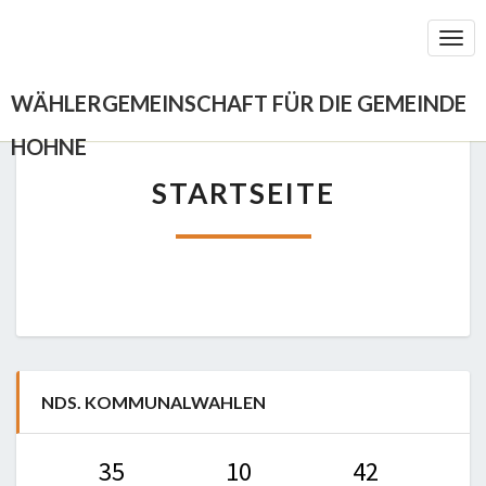
Togg
Navi
WÄHLERGEMEINSCHAFT FÜR DIE GEMEINDE
HOHNE
STARTSEITE
STARTSEITE
NDS. KOMMUNALWAHLEN
35
10
42